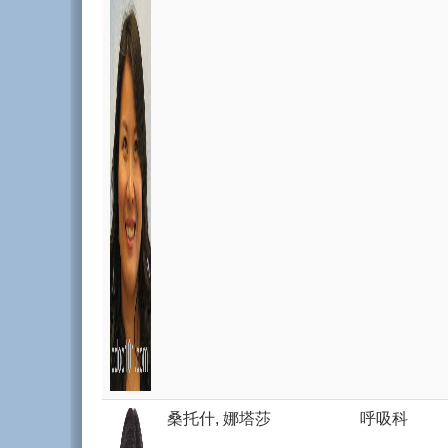
桑托什, 娜塔莎
呼吸科