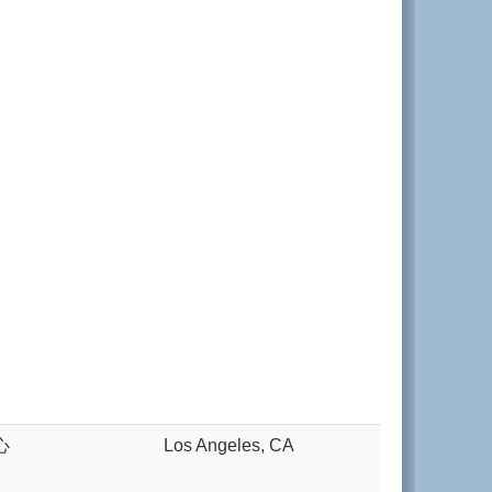
心
Los Angeles, CA