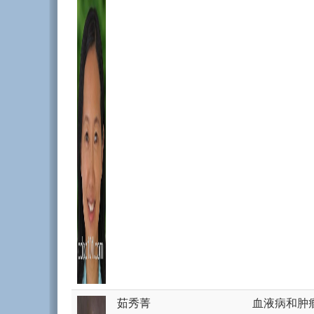
茹秀菁
血液病和肿