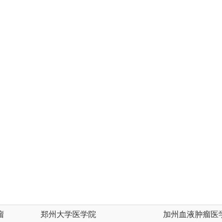
瘤
郑州大学医学院
加州血液肿瘤医