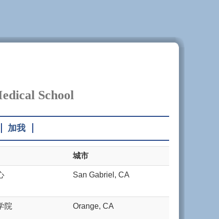
edical School
加我
城市
心
San Gabriel, CA
学院
Orange, CA