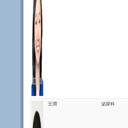
王潤
泌尿科