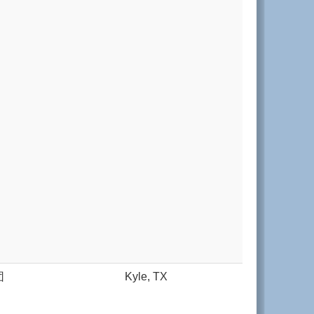
团
Kyle, TX