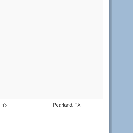
中心
Pearland, TX